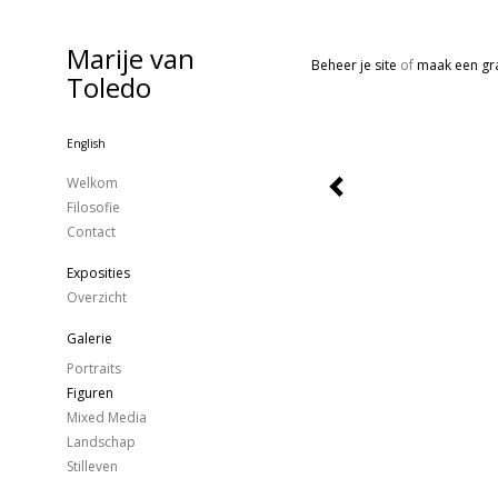
Marije van
Beheer je site
of
maak een gra
Toledo
English
Welkom
Filosofie
Contact
Exposities
Overzicht
Galerie
Portraits
Figuren
Mixed Media
Landschap
Stilleven