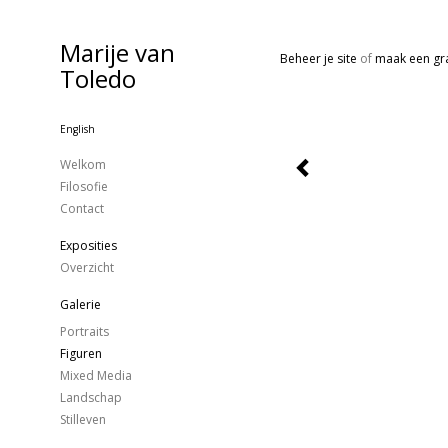
Marije van
Beheer je site
of
maak een gra
Toledo
English
Welkom
Filosofie
Contact
Exposities
Overzicht
Galerie
Portraits
Figuren
Mixed Media
Landschap
Stilleven