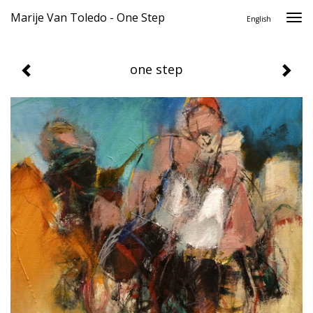
Marije Van Toledo - One Step
Togg
English
navi
one step