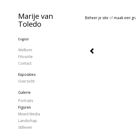
Marije van
Beheer je site
of
maak een gra
Toledo
English
Welkom
Filosofie
Contact
Exposities
Overzicht
Galerie
Portraits
Figuren
Mixed Media
Landschap
Stilleven