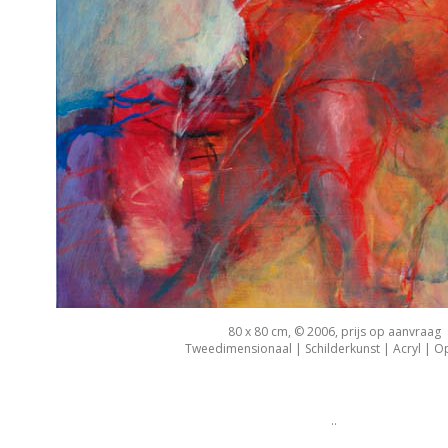
80 x 80 cm, © 2006, prijs op aanvraag
Tweedimensionaal | Schilderkunst | Acryl | O
..