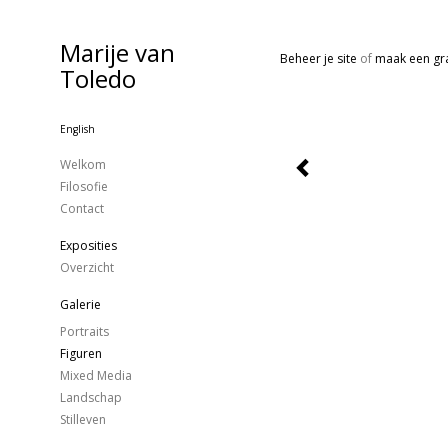
Marije van
Beheer je site
of
maak een gra
Toledo
English
Welkom
Filosofie
Contact
Exposities
Overzicht
Galerie
Portraits
Figuren
Mixed Media
Landschap
Stilleven