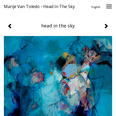
Marije Van Toledo - Head In The Sky
Togg
English
navi
head in the sky