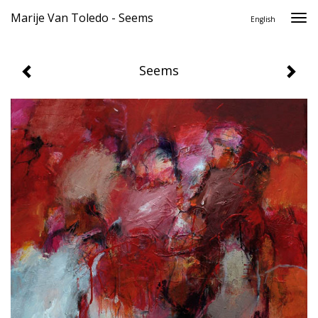
Marije Van Toledo - Seems
Togg
English
navi
Seems