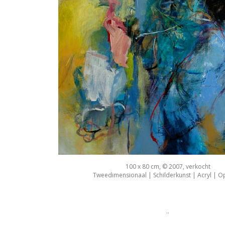
100 x 80 cm, © 2007, verkocht
Tweedimensionaal | Schilderkunst | Acryl | O
..