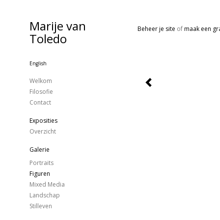
Marije van
Beheer je site
of
maak een gra
Toledo
English
Welkom
Filosofie
Contact
Exposities
Overzicht
Galerie
Portraits
Figuren
Mixed Media
Landschap
Stilleven