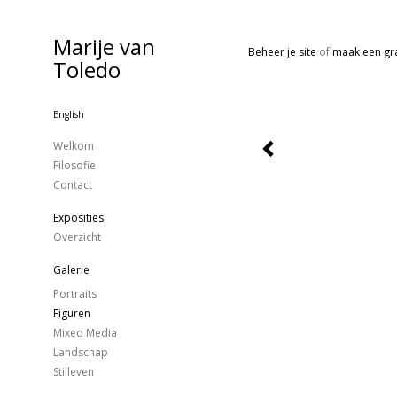
Marije van
Beheer je site
of
maak een gra
Toledo
English
Welkom
Filosofie
Contact
Exposities
Overzicht
Galerie
Portraits
Figuren
Mixed Media
Landschap
Stilleven