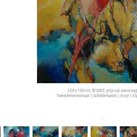
120 x 100 cm, © 2007, prijs op aanvraag
Tweedimensionaal | Schilderkunst | Acryl | O
..