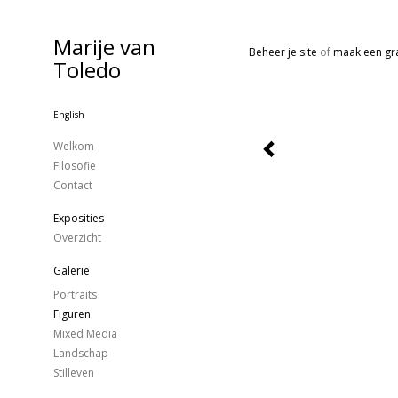
Marije van
Beheer je site
of
maak een gra
Toledo
English
Welkom
Filosofie
Contact
Exposities
Overzicht
Galerie
Portraits
Figuren
Mixed Media
Landschap
Stilleven