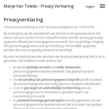
Marije Van Toledo - Privacy Verklaring
Togg
English
navi
Privacyverklaring
Deze privacyverklaring is voor het laatst aangepast op 17-05-2018.
Bij inschrijving op de nieuwsbrief, een bericht in het gastenboek en het
sturen van een reactie via het contactformulier worden privacygevoelige
gegevens oftewel persoonsgegevens verwerkt. Een zorgvuldige omgang
met persoonsgegevens is van groot belang. Persoonlijke gegevens
worden dan ook zorgvuldig verwerkt en beveiligd.
Bij onze verwerking worden de eisen die de privacywetgeving stelt in acht
genomen. Dat betekent onder andere dat:
Er wordt
duidelijk vermeld
met
welke doeleinden
persoonsgegevens worden verwerkt. Dat gebeurt via deze
privacyverklaring;
De
verzameling van persoonsgegevens beperkt
wordt tot alleen
de persoonsgegevens die nodig zijn voor legitieme doeleinden;
U eerst
gevraagd om uitdrukkelijke toestemming
om uw
persoonsgegevens te verwerken in gevallen waarin uw
toestemming is vereist;
Er
passende beveiligingsmaatregelen
worden genomen om uw
persoonsgegevens te beschermen en dat ook eisen van partijen
die in opdracht persoonsgegevens verwerken;