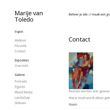
Marije van
Beheer je site
of
maak een gra
Toledo
English
Contact
Welkom
Filosofie
Contact
Exposities
Overzicht
Galerie
Portraits
Figuren
Reacties worden zeer gewaard
Mixed Media
Landschap
Wat je invult wordt alleen geb
Stilleven
Naam