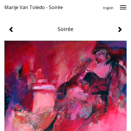
Marije Van Toledo - Soirée
Togg
English
navi
Soirée