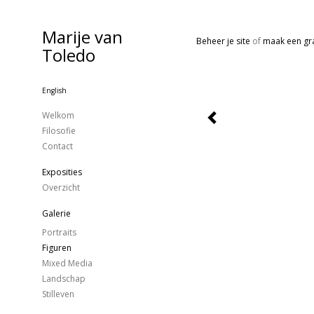
Marije van
Beheer je site
of
maak een gra
Toledo
English
Welkom
Filosofie
Contact
Exposities
Overzicht
Galerie
Portraits
Figuren
Mixed Media
Landschap
Stilleven