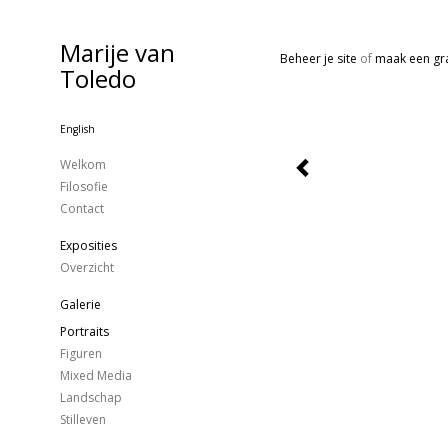
Marije van
Beheer je site
of
maak een gra
Toledo
English
Welkom
Filosofie
Contact
Exposities
Overzicht
Galerie
Portraits
Figuren
Mixed Media
Landschap
Stilleven