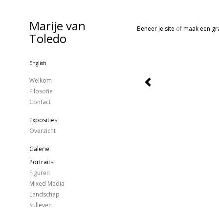
Marije van
Beheer je site
of
maak een gra
Toledo
English
Welkom
Filosofie
Contact
Exposities
Overzicht
Galerie
Portraits
Figuren
Mixed Media
Landschap
Stilleven