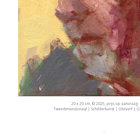
20 x 20 cm, © 2025, prijs op aanvraag
Tweedimensionaal | Schilderkunst | Olieverf | 
..