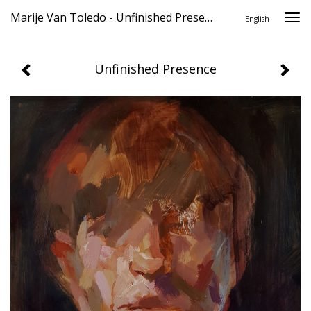
Marije Van Toledo - Unfinished Presence
Togg
English
navi
Unfinished Presence