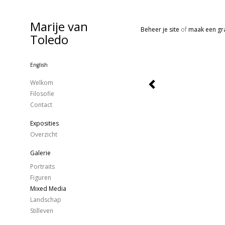
Marije van
Beheer je site
of
maak een gra
Toledo
English
Welkom
Filosofie
Contact
Exposities
Overzicht
Galerie
Portraits
Figuren
Mixed Media
Landschap
Stilleven