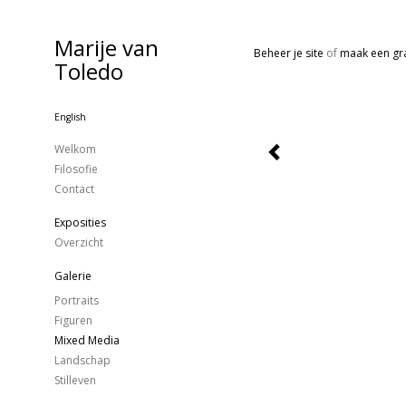
Marije van
Beheer je site
of
maak een gra
Toledo
English
Welkom
Filosofie
Contact
Exposities
Overzicht
Galerie
Portraits
Figuren
Mixed Media
Landschap
Stilleven