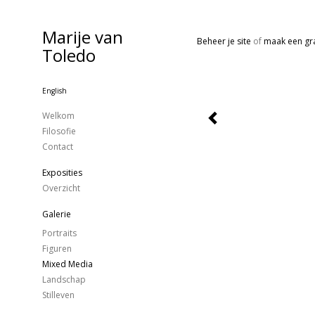
Marije van
Beheer je site
of
maak een gra
Toledo
English
Welkom
Filosofie
Contact
Exposities
Overzicht
Galerie
Portraits
Figuren
Mixed Media
Landschap
Stilleven