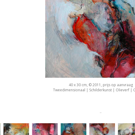
40 x 30 cm, © 2011, prijs op aanvraag
Tweedimensionaal | Schilderkunst | Olieverf |
..