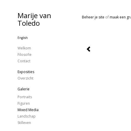
Marije van
Beheer je site
of
maak een gra
Toledo
English
Welkom
Filosofie
Contact
Exposities
Overzicht
Galerie
Portraits
Figuren
Mixed Media
Landschap
Stilleven