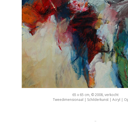
65 x 65 cm, © 2008, verkocht
Tweedimensionaal | Schilderkunst | Acryl | O
..