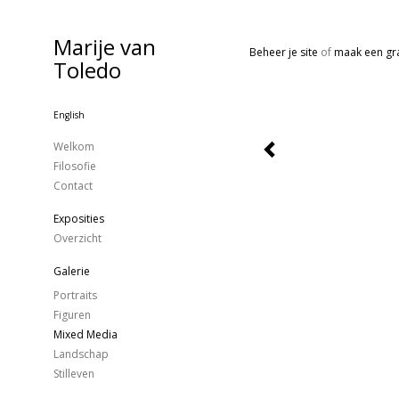
Marije van
Beheer je site
of
maak een gra
Toledo
English
Welkom
Filosofie
Contact
Exposities
Overzicht
Galerie
Portraits
Figuren
Mixed Media
Landschap
Stilleven