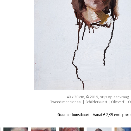
40 x 30 cm, © 2019, prijs op aanvraag
Tweedimensionaal | Schilderkunst | Olieverf | 
..
Stuur als kunstkaart
Vanaf € 2,95 excl. port