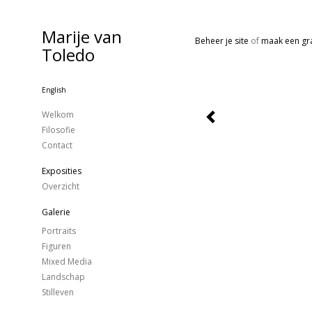
Marije van
Beheer je site
of
maak een gra
Toledo
English
Welkom
Filosofie
Contact
Exposities
Overzicht
Galerie
Portraits
Figuren
Mixed Media
Landschap
Stilleven