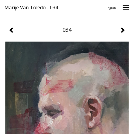
Marije Van Toledo - 034
Togg
English
navi
034