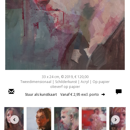
33 x 24 cm, © 2019, € 120,00
Tweedimensionaal | Schilderkunst | Acryl | Op papier
olieverf op papier
Stuur als kunstkaart
Vanaf € 2,95 excl. porto