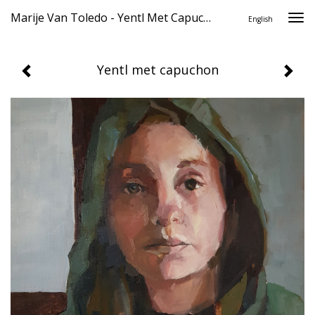
Marije Van Toledo - Yentl Met Capuchon
Togg
English
navi
Yentl met capuchon