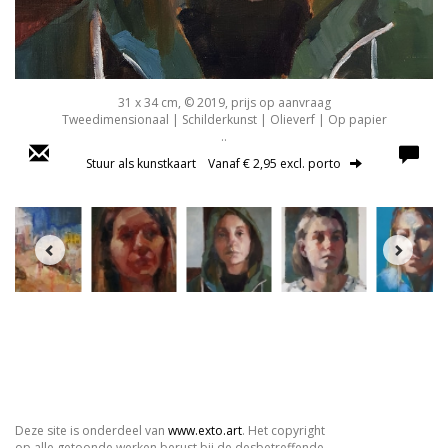
31 x 34 cm, © 2019, prijs op aanvraag
Tweedimensionaal | Schilderkunst | Olieverf | Op papier
..
Stuur als kunstkaart
Vanaf € 2,95 excl. porto
Deze site is onderdeel van
www.exto.art
. Het copyright
op alle getoonde werken berust bij de desbetreffende